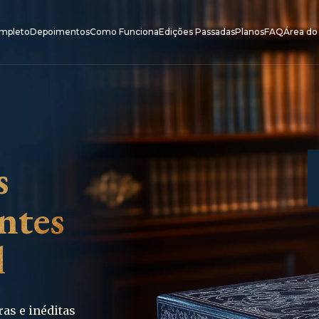
mpleto
Depoimentos
Como Funciona
Edições Passadas
Planos
FAQ
Área do
s
ntes
l
ras e inéditas