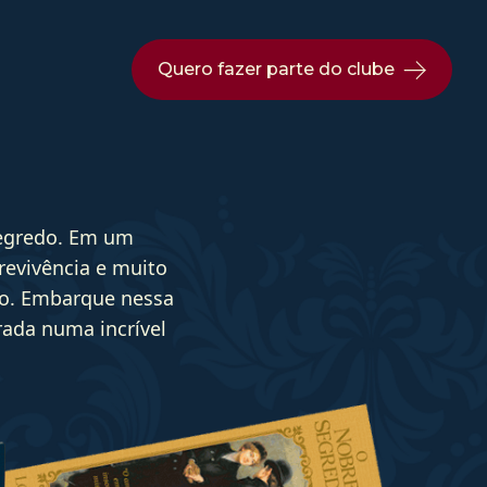
Quero fazer parte do clube
egredo. Em um
revivência e muito
do. Embarque nessa
rada numa incrível