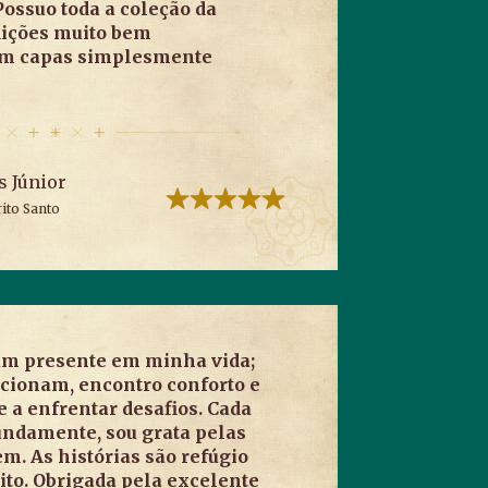
Possuo toda a coleção da
edições muito bem
om capas simplesmente
s Júnior
ito Santo
 um presente em minha vida;
ecionam, encontro conforto e
e a enfrentar desafios. Cada
undamente, sou grata pelas
em. As histórias são refúgio
ito. Obrigada pela excelente