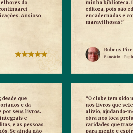
melhores do
minha biblioteca. 
continuarei
editora, pois são 
icações. Ansioso
encadernadas e c
maravilhosas.”
Rubens Pire
Bancário - Espír
; desde que
“O clube tem sido
torianos e da
nos livros que sel
 por seus livros.
alívio, ajudando-m
integrais e
obra nos toca prof
itas, e as pessoas
raridades que traz
nós. Se ainda não
para mente e espír