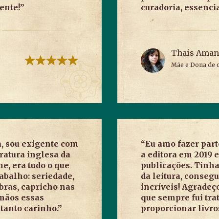
ente!”
curadoria, essencia
Thais Aman
Mãe e Dona de 
a, sou exigente com
“Eu amo fazer part
eratura inglesa da
a editora em 2019 
e, era tudo o que
publicações. Tinha
abalho: seriedade,
da leitura, conseg
ras, capricho nas
incríveis! Agradeç
 mãos essas
que sempre fui tra
tanto carinho.”
proporcionar livros