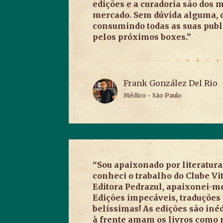
edições e a curadoria são dos 
mercado. Sem dúvida alguma, 
consumindo todas as suas publ
pelos próximos boxes.”
Frank González Del Rio
Médico - São Paulo
“Sou apaixonado por literatura
conheci o trabalho do Clube Vi
Editora Pedrazul, apaixonei-me
Edições impecáveis, traduções 
belíssimas! As edições são inéd
à frente amam os livros como 