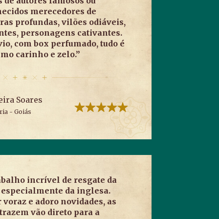
de autores famosos ou
hecidos merecedores de
ras profundas, vilões odiáveis,
ntes, personagens cativantes.
io, com box perfumado, tudo é
mo carinho e zelo.”
ira Soares
ria - Goiás
balho incrível de resgate da
, especialmente da inglesa.
 voraz e adoro novidades, as
 trazem vão direto para a