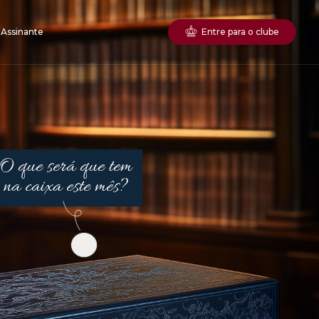
 Assinante
Entre para o clube
O que será que tem
na caixa este mês?