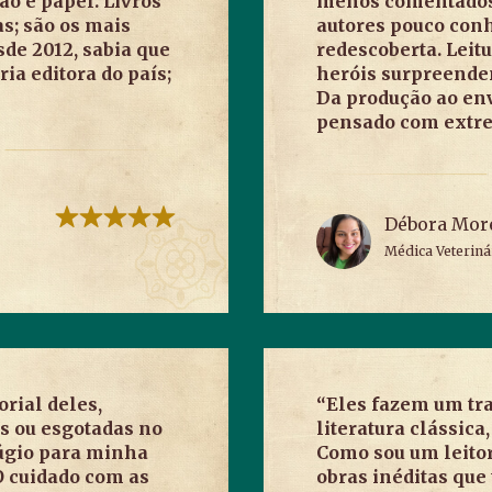
ão e papel. Livros
menos comentados 
s; são os mais
autores pouco con
sde 2012, sabia que
redescoberta. Leitu
ia editora do país;
heróis surpreende
Da produção ao env
pensado com extre
Débora More
Médica Veteriná
orial deles,
“Eles fazem um tra
s ou esgotadas no
literatura clássica
fúgio para minha
Como sou um leitor
 O cuidado com as
obras inéditas que